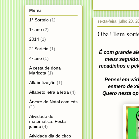
Menu
1° Sorteio
(1)
sexta-feira, julho 20, 2
1º ano
(2)
Oba! Tem sorte
2014
(1)
2º Sorteio
(1)
É com grande ale
4º ano
(1)
meus seguidor
recadinhos e pel
A cesta de dona
Maricota
(1)
Pensei em vár
Alfabetização
(1)
esmero de xí
Alfabeto letra a letra
(4)
Quero nesta op
Árvore de Natal com cds
(1)
Atividade de
matemática: Festa
junina
(4)
Atividade dia do circo