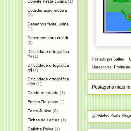
Convite Festa Junina
(1)
Coordenação motora
(2)
Desenhos festa junina
(1)
Desenhos para colorir
(2)
Dificuldade ortográfica
f/v
(1)
Postado por
Salles
U
Dificuldade ortográfica
Marcadores:
Produção 
g/j
(1)
Dificuldade ortográfica
x/ch
(1)
Postagens mais re
Ditado recortado
(1)
Ensino Religioso
(1)
Festa Junina
(8)
Fichas de Leitura
(1)
Galinha Ruiva
(1)